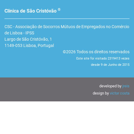
®
Clínica de São Cristóvão
CSC - Associação de Socorros Mútuos de Empregados no Comércio
de Lisboa - IPSS
Largo de São Cristóvão, 1
1149-053
Lisboa
,
Portugal
©2026 Todos os direitos reservados
Este site foi visitado 2319413 vezes
desde 9 de Junho de 2015
developed by
jreis
design by
victor costa