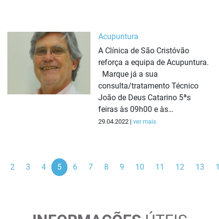
Acupuntura
A Clínica de São Cristóvão
reforça a equipa de Acupuntura.
Marque já a sua
consulta/tratamento Técnico
João de Deus Catarino 5ªs
feiras às 09h00 e às…
29.04.2022 |
ver mais
ior
2
3
4
5
6
7
8
9
10
11
12
13