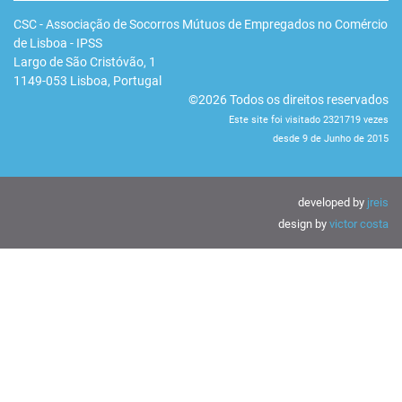
CSC - Associação de Socorros Mútuos de Empregados no Comércio
de Lisboa - IPSS
Largo de São Cristóvão, 1
1149-053
Lisboa
,
Portugal
©2026 Todos os direitos reservados
Este site foi visitado 2321719 vezes
desde 9 de Junho de 2015
developed by
jreis
design by
victor costa