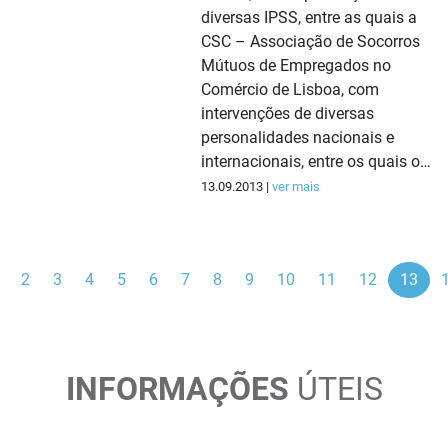
diversas IPSS, entre as quais a
CSC – Associação de Socorros
Mútuos de Empregados no
Comércio de Lisboa, com
intervenções de diversas
personalidades nacionais e
internacionais, entre os quais o…
13.09.2013 |
ver mais
ior
2
3
4
5
6
7
8
9
10
11
12
13
INFORMAÇÕES
ÚTEIS