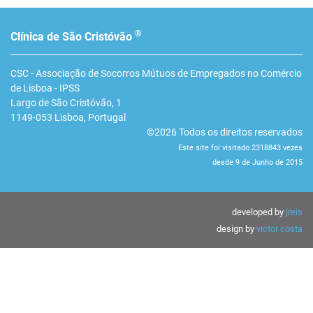
®
Clínica de São Cristóvão
CSC - Associação de Socorros Mútuos de Empregados no Comércio
de Lisboa - IPSS
Largo de São Cristóvão, 1
1149-053
Lisboa
,
Portugal
©2026 Todos os direitos reservados
Este site foi visitado 2318843 vezes
desde 9 de Junho de 2015
developed by
jreis
design by
victor costa