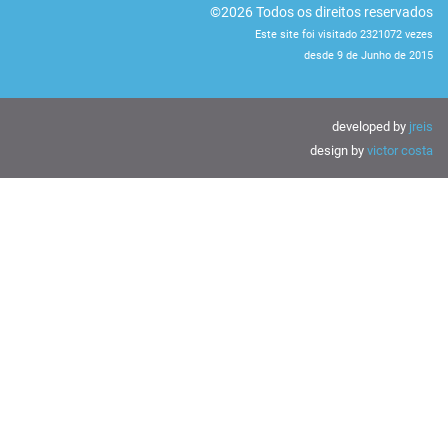
©2026 Todos os direitos reservados
Este site foi visitado 2321072 vezes
desde 9 de Junho de 2015
developed by
jreis
design by
victor costa